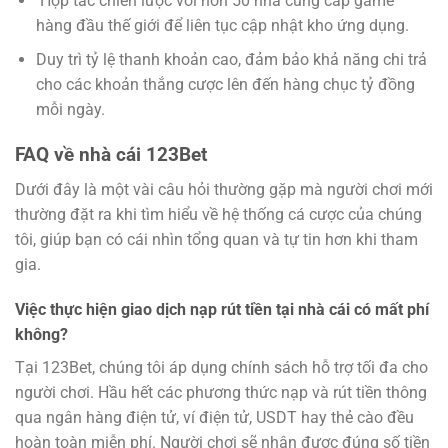
Hợp tác chiến lược với hơn 50 nhà cung cấp game
hàng đầu thế giới để liên tục cập nhật kho ứng dụng.
Duy trì tỷ lệ thanh khoản cao, đảm bảo khả năng chi trả
cho các khoản thắng cược lên đến hàng chục tỷ đồng
mỗi ngày.
FAQ về nhà cái 123Bet
Dưới đây là một vài câu hỏi thường gặp mà người chơi mới
thường đặt ra khi tìm hiểu về hệ thống cá cược của chúng
tôi, giúp bạn có cái nhìn tổng quan và tự tin hơn khi tham
gia.
Việc thực hiện giao dịch nạp rút tiền tại nhà cái có mất phí
không?
Tại 123Bet, chúng tôi áp dụng chính sách hỗ trợ tối đa cho
người chơi. Hầu hết các phương thức nạp và rút tiền thông
qua ngân hàng điện tử, ví điện tử, USDT hay thẻ cào đều
hoàn toàn miễn phí. Người chơi sẽ nhận được đúng số tiền