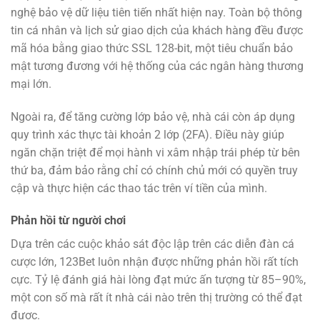
nghệ bảo vệ dữ liệu tiên tiến nhất hiện nay. Toàn bộ thông
tin cá nhân và lịch sử giao dịch của khách hàng đều được
mã hóa bằng giao thức SSL 128-bit, một tiêu chuẩn bảo
mật tương đương với hệ thống của các ngân hàng thương
mại lớn.
Ngoài ra, để tăng cường lớp bảo vệ, nhà cái còn áp dụng
quy trình xác thực tài khoản 2 lớp (2FA). Điều này giúp
ngăn chặn triệt để mọi hành vi xâm nhập trái phép từ bên
thứ ba, đảm bảo rằng chỉ có chính chủ mới có quyền truy
cập và thực hiện các thao tác trên ví tiền của mình.
Phản hồi từ người chơi
Dựa trên các cuộc khảo sát độc lập trên các diễn đàn cá
cược lớn, 123Bet luôn nhận được những phản hồi rất tích
cực. Tỷ lệ đánh giá hài lòng đạt mức ấn tượng từ 85–90%,
một con số mà rất ít nhà cái nào trên thị trường có thể đạt
được.