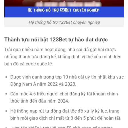
Hệ thống hỗ trợ 123Bet chuyên nghiệp
Thành tựu nổi bật 123Bet tự hào đạt được
Trải qua nhiều năm hoạt động, nhà cái đã gặt hái được
những thành tựu đáng kể, khẳng định vị thế của mình trên
bản đồ cá cược quốc tế.
Được vinh danh trong top 10 nhà cái uy tín nhất khu vực
Đông Nam Á năm 2022 và 2023.
Cán mốc 4.5 triệu người chơi đăng ký tài khoản chính
thức tính đến đầu năm 2024.
Hệ thống nạp rút tự động đạt tốc độ xử lý kỷ lục, trung
bình mỗi giao dịch chỉ mất từ 3 đến 5 phút để hoàn tất.