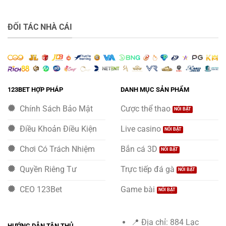
ĐỐI TÁC NHÀ CÁI
123BET HỢP PHÁP
DANH MỤC SẢN PHẨM
Chính Sách Bảo Mật
Cược thể thao
Điều Khoản Điều Kiện
Live casino
Chơi Có Trách Nhiệm
Bắn cá 3D
Quyền Riêng Tư
Trực tiếp đá gà
CEO 123Bet
Game bài
📍 Địa chỉ:
884 Lạc
HƯỚNG DẪN TÂN THỦ